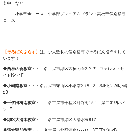
名中 など
小学部全コース・中学部プレミアムプラン・高校部個別指導
コース
【そろばんぷらす】
は、少人数制の個別指導でそろばん指導をして
います！
◆西神の倉教室
・・・名古屋市緑区西神の倉2-217 フォレストサ
イドK-1-1F
◆小幡南教室
・・・名古屋市守山区小幡南2-18-12 SJKビルⅧ小幡
2B
◆千代田橋南教室
・・・名古屋市千種区汁谷町15-1 第二加納ハイ
ツ1F
◆緑区大清水教室
・・・名古屋市緑区大清水東817
◆清水駅前教室
・・・名古屋市北区清水1-7-11 YEEPビル2B